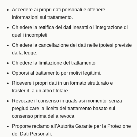
Accedere ai propri dati personali e ottenere
informazioni sul trattamento.
Chiedere la rettifica dei dati inesatti o l’integrazione di
quelli incompleti.
Chiedere la cancellazione dei dati nelle ipotesi previste
dalla legge.
Chiedere la limitazione del trattamento.
Opporsi al trattamento per motivi legittimi.
Ricevere i propri dati in un formato strutturato e
trasferirli a un altro titolare.
Revocare il consenso in qualsiasi momento, senza
pregiudicare la liceita del trattamento basato sul
consenso prima della revoca.
Proporre reclamo all’Autorita Garante per la Protezione
dei Dati Personali.