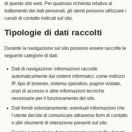
di questo sito web. Per qualsiasi richiesta relativa al
trattamento dei dati personali, gli utenti possono utilizzare i
canali di contatto indicati sul sito.
Tipologie di dati raccolti
Durante la navigazione sul sito possono essere raccolte le
seguenti categorie di dati:
Dati di navigazione: informazioni raccolte
automaticamente dai sistemi informatici, come indirizzi
IP, tipo di browser, sistema operativo, pagine visitate,
orari di accesso e altre informazioni tecniche
necessarie per il funzionamento del sito.
Dati forniti volontariamente: eventuali informazioni che
l’utente decide di comunicare attraverso form di contatto
o altri strumenti di interazione presenti sul sito.