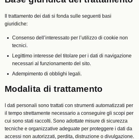
Il trattamento dei dati si fonda sulle seguenti basi
giuridiche:
Consenso dell’interessato per l’utilizzo di cookie non
tecnici.
Legittimo interesse del titolare per i dati di navigazione
necessari al funzionamento del sito.
Adempimento di obblighi legali.
Modalita di trattamento
I dati personali sono trattati con strumenti automatizzati per
il tempo strettamente necessario a conseguire gli scopi per
cui sono stati raccolti. Sono adottate misure di sicurezza
tecniche e organizzative adeguate per proteggere i dati da
accessi non autorizzati, perdita, distruzione o divulgazione.