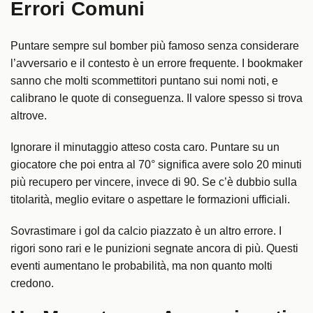
Errori Comuni
Puntare sempre sul bomber più famoso senza considerare
l’avversario e il contesto è un errore frequente. I bookmaker
sanno che molti scommettitori puntano sui nomi noti, e
calibrano le quote di conseguenza. Il valore spesso si trova
altrove.
Ignorare il minutaggio atteso costa caro. Puntare su un
giocatore che poi entra al 70° significa avere solo 20 minuti
più recupero per vincere, invece di 90. Se c’è dubbio sulla
titolarità, meglio evitare o aspettare le formazioni ufficiali.
Sovrastimare i gol da calcio piazzato è un altro errore. I
rigori sono rari e le punizioni segnate ancora di più. Questi
eventi aumentano le probabilità, ma non quanto molti
credono.