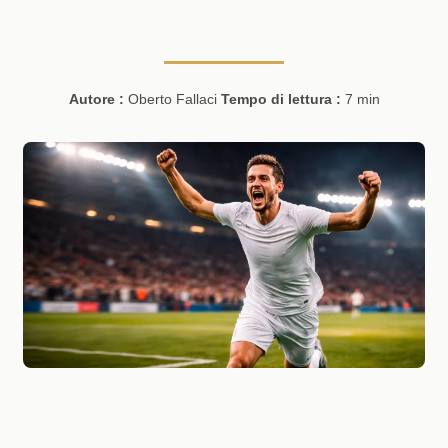
Autore :
Oberto Fallaci
Tempo di lettura :
7 min