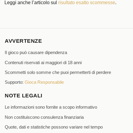
Leggi anche l’articolo sul
risultato esatto scommesse
.
AVVERTENZE
Il gioco può causare dipendenza
Contenuti riservati ai maggiori di 18 anni
Scommetti solo somme che puoi permetterti di perdere
Supporto:
Gioca Responsabile
NOTE LEGALI
Le informazioni sono fornite a scopo informativo
Non costituiscono consulenza finanziaria
Quote, dati e statistiche possono variare nel tempo